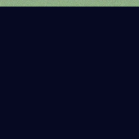
详细介绍K8凯发官网多样化登录方式及常
见问题解决方案，确保顺畅登录体验