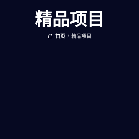
精品项目
首页
精品项目