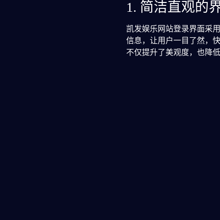
1. 简洁直观的
凯发娱乐网站登录界面采
信息，让用户一目了然，
不仅提升了美观度，也降
2. 适配多端
随着移动设备的普及，凯发
无论用户使用何种设备，
上的搜索排名，增强用户
3. 提升交互
在登录界面加入适当的动
误信息的动态提示等，都
登录错误率，确保每次登
二、技术优