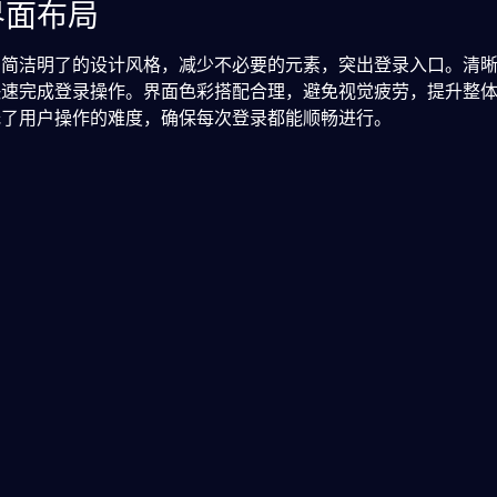
界面布局
用简洁明了的设计风格，减少不必要的元素，突出登录入口。清
快速完成登录操作。界面色彩搭配合理，避免视觉疲劳，提升整
低了用户操作的难度，确保每次登录都能顺畅进行。
设备的响应式设计
娱乐网站登录界面实现响应式设计，确保在手机、平板、PC等
都能获得一致的登录体验。响应式设计不仅提升了用户的便利性
粘性和平台的整体竞争力。
体验的动画与提示
画效果和交互提示，增强用户的操作反馈。例如，输入框的焦点
能让用户感受到流畅自然的操作体验。这些细节优化不仅提升了
录都能顺利完成。
化，确保登录速度与安全