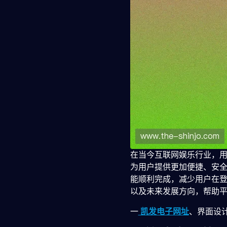
在当今互联网娱乐行业，
为用户提供更加便捷、安
能顺利完成，减少用户在
以及未来发展方向，帮助
一
凯发电子网址
、界面设