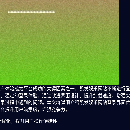
用户体验成为平台成功的关键因素之一。凯发娱乐网站不断进行
全、稳定的登录体验。通过改进界面设计、提升加载速度、增强
登录过程中遇到的问题。本文将详细介绍凯发娱乐网站登录界面
平台提升用户满意度，增强竞争力。
计优化，提升用户操作便捷性