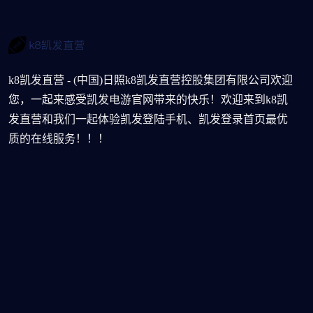
k8凯发直营 - (中国)日照k8凯发直营控股集团有限公司欢迎
您，一起来感受凯发电游官网带来的快乐！欢迎来到k8凯
发直营和我们一起体验凯发登陆手机、凯发登录首页最优
质的在线服务！！！
邮箱订阅
*我们不会分享您的个人信息
导航
网站地图