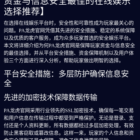
资金与信息安全最佳的在线娱乐
选择推荐】
在选择在线娱乐平台时，安全性和可靠性成为玩家最关心的
问题。PA龙虎官网凭借其先进的安全措施、稳定的系统保障
以及优质的客户服务，成为众多玩家首选的安全娱乐平台。
本文将详细介绍为何PA龙虎官网是保障玩家资金与信息安全
的最佳选择，并从平台安全措施、资金保障机制以及用户体
验三个方面进行深入分析，帮助玩家做出明智的选择。
平台安全措施：多层防护确保信息安
全
先进的加密技术保障数据传输
PA龙虎官网采用行业领先的SSL加密技术，确保每一笔交易
和用户信息在传输过程中都受到严格保护。无论是登录、支
付还是个人资料更新，所有数据都经过多层加密处理，有效
防止黑客窃取或篡改信息。这样一来，玩家的个人信息和资