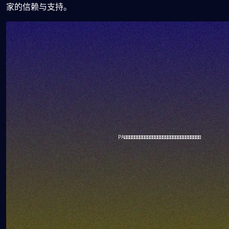
家的信赖与支持。